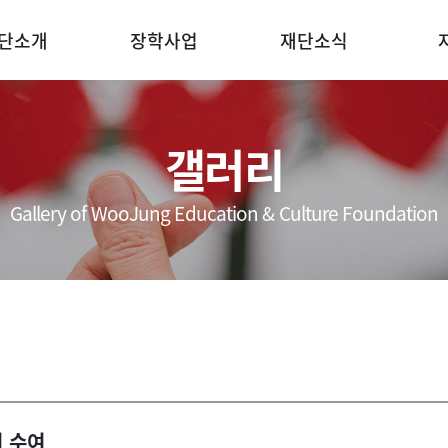
단소개
장학사업
재단소식
인사말
장학사업 소개
공지사항
연 혁
장학생 선발안내
보도자료
갤러리
조직도
장학금 지원현황
갤러리
Gallery of WooJung Education & Culture Foundation
시는길
 수여